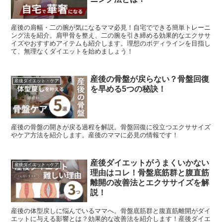
産後の肩幅・二の腕が気になるママ必見！自宅でできる簡単トレーニ
ング法を紹介。肩甲骨を整え、二の腕を引き締める効果的なエクササ
イズやおすすめアイテムも紹介します。理想のボディラインを目指し
て、無理なくダイエットを始めましょう！
産後の骨盤が戻らない？骨盤回復
産後ダイエット・ケア
を早める5つの秘訣！
産後の骨盤の開きが戻る過程を解説。骨盤回復に役立つエクササイズ
やケア方法を紹介します。産後のママに必見の情報です！
産後ダイエットがうまくいかない
産後ダイエット・ケア
理由はコレ！骨盤底筋群と腹直筋
離開の改善法とエクササイズを解
説！
産後の体型戻しに悩んでいるママへ。骨盤底筋群と腹直筋離開がダイ
エットに与える影響とは？効果的な改善法を紹介します！産後ダイエ