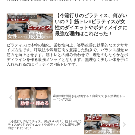
【今流行りのピラティス、何がい
産後ダイエット・ケア
いの？】筋トレ×ピラティスが女
性のダイエットやボディメイクに
最強な理由はこれだった！
ピラティスは体幹の強化、柔軟性向上、姿勢改善に効果的なエクササ
イズ方法です。呼吸法や深層筋肉を意識した動きで、バランス感覚や
筋力を向上させます。筋トレとの組み合わせで、理想のしなやかなボ
ディラインを作る最強メソッドとなります。無理なく美しい体を手に
入れられるのはピラティス×筋トレです。
産後の肋骨開きを改善する！自宅でできる効果的トレ
ーニング方法
【今流行りのピラティス、何がいいの？】筋トレ×ピラ
ティスが女性のダイエットやボディメイクに最強な理
由はこれだった！