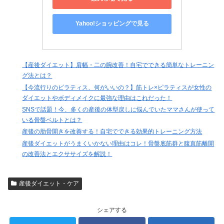
Yahoo!ショッピングで見る
【産後ダイエット】肩幅・二の腕改善！自宅でできる簡単なトレーニン
グ法とは？
【今流行りのピラティス、何がいいの？】筋トレ×ピラティスが女性の
ダイエットやボディメイクに最強な理由はこれだった！
SNSで話題！今、多くの産後の体型戻しに悩んでいたママさんが使って
いる骨盤ベルトとは？
産後の肋骨開きを改善する！自宅でできる効果的トレーニング方法
産後ダイエットがうまくいかない理由はコレ！骨盤底筋群と腹直筋離開
の改善法とエクササイズを解説！
産後ダイエット・ケア
シェアする