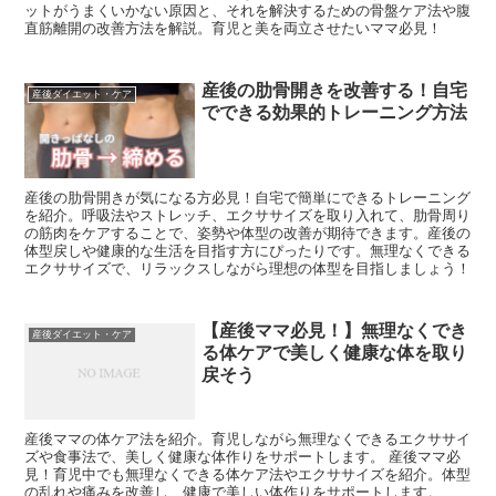
ットがうまくいかない原因と、それを解決するための骨盤ケア法や腹
直筋離開の改善方法を解説。育児と美を両立させたいママ必見！
産後の肋骨開きを改善する！自宅
産後ダイエット・ケア
でできる効果的トレーニング方法
産後の肋骨開きが気になる方必見！自宅で簡単にできるトレーニング
を紹介。呼吸法やストレッチ、エクササイズを取り入れて、肋骨周り
の筋肉をケアすることで、姿勢や体型の改善が期待できます。産後の
体型戻しや健康的な生活を目指す方にぴったりです。無理なくできる
エクササイズで、リラックスしながら理想の体型を目指しましょう！
【産後ママ必見！】無理なくでき
産後ダイエット・ケア
る体ケアで美しく健康な体を取り
戻そう
産後ママの体ケア法を紹介。育児しながら無理なくできるエクササイ
ズや食事法で、美しく健康な体作りをサポートします。 産後ママ必
見！育児中でも無理なくできる体ケア法やエクササイズを紹介。体型
の乱れや痛みを改善し、健康で美しい体作りをサポートします。