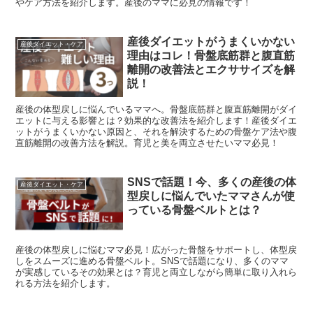
やケア方法を紹介します。産後のママに必見の情報です！
産後ダイエットがうまくいかない
産後ダイエット・ケア
理由はコレ！骨盤底筋群と腹直筋
離開の改善法とエクササイズを解
説！
産後の体型戻しに悩んでいるママへ。骨盤底筋群と腹直筋離開がダイ
エットに与える影響とは？効果的な改善法を紹介します！産後ダイエ
ットがうまくいかない原因と、それを解決するための骨盤ケア法や腹
直筋離開の改善方法を解説。育児と美を両立させたいママ必見！
SNSで話題！今、多くの産後の体
産後ダイエット・ケア
型戻しに悩んでいたママさんが使
っている骨盤ベルトとは？
産後の体型戻しに悩むママ必見！広がった骨盤をサポートし、体型戻
しをスムーズに進める骨盤ベルト。SNSで話題になり、多くのママ
が実感しているその効果とは？育児と両立しながら簡単に取り入れら
れる方法を紹介します。